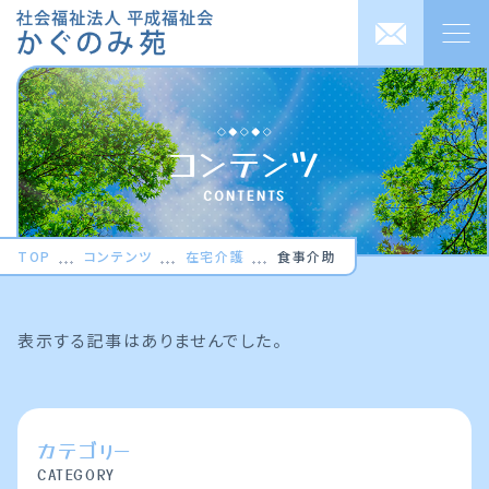
TOP
コンテンツ
ピックアップ
CONTENTS
平成福祉会について
TOP
コンテンツ
在宅介護
食事介助
サービス紹介
ご利用の流れ
表示する記事はありませんでした。
お知らせ
コンテンツ
カテゴリー
CATEGORY